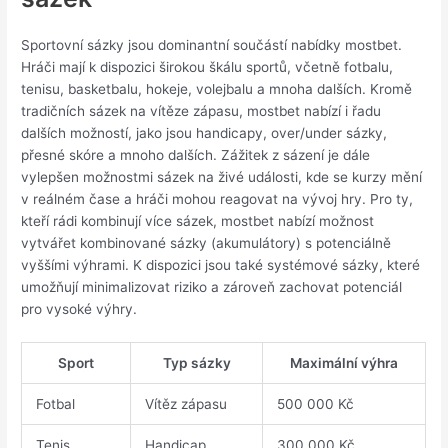
Sportovní sázky jsou dominantní součástí nabídky mostbet.
Hráči mají k dispozici širokou škálu sportů, včetně fotbalu,
tenisu, basketbalu, hokeje, volejbalu a mnoha dalších. Kromě
tradičních sázek na vítěze zápasu, mostbet nabízí i řadu
dalších možností, jako jsou handicapy, over/under sázky,
přesné skóre a mnoho dalších. Zážitek z sázení je dále
vylepšen možnostmi sázek na živé události, kde se kurzy mění
v reálném čase a hráči mohou reagovat na vývoj hry. Pro ty,
kteří rádi kombinují více sázek, mostbet nabízí možnost
vytvářet kombinované sázky (akumulátory) s potenciálně
vyššími výhrami. K dispozici jsou také systémové sázky, které
umožňují minimalizovat riziko a zároveň zachovat potenciál
pro vysoké výhry.
Sport
Typ sázky
Maximální výhra
Fotbal
Vítěz zápasu
500 000 Kč
Tenis
Handicap
300 000 Kč