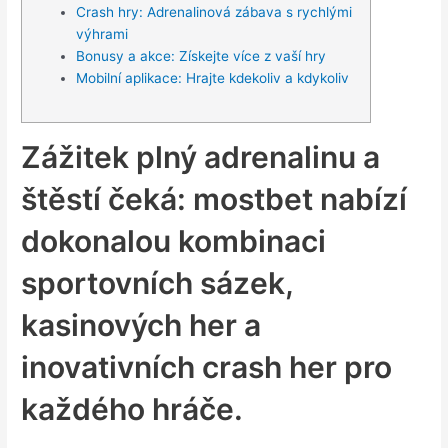
Crash hry: Adrenalinová zábava s rychlými
výhrami
Bonusy a akce: Získejte více z vaší hry
Mobilní aplikace: Hrajte kdekoliv a kdykoliv
Zážitek plný adrenalinu a
štěstí čeká: mostbet nabízí
dokonalou kombinaci
sportovních sázek,
kasinových her a
inovativních crash her pro
každého hráče.