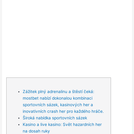
Zážitek plný adrenalinu a štěstí čeká:
mostbet nabízí dokonalou kombinaci
sportovních sázek, kasinových her a
inovativních crash her pro každého hráče.
Široká nabídka sportovních sázek
Kasino a live kasino: Svět hazardních her
na dosah ruky