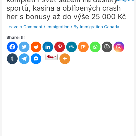
sportů, kasina a oblíbených crash
her s bonusy až do výše 25 000 Kč
Leave a Comment
/
Immigration
/ By
Immigration Canada
Share it!!