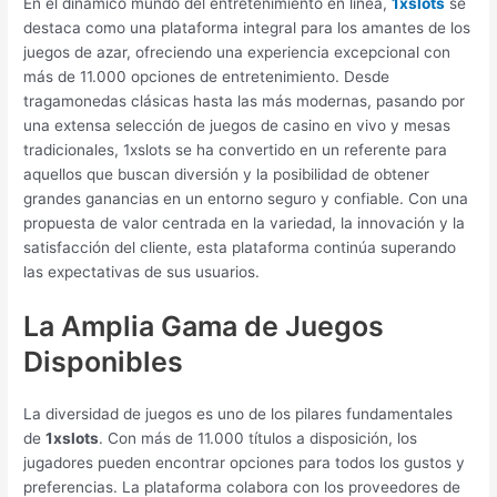
En el dinámico mundo del entretenimiento en línea,
1xslots
se
destaca como una plataforma integral para los amantes de los
juegos de azar, ofreciendo una experiencia excepcional con
más de 11.000 opciones de entretenimiento. Desde
tragamonedas clásicas hasta las más modernas, pasando por
una extensa selección de juegos de casino en vivo y mesas
tradicionales, 1xslots se ha convertido en un referente para
aquellos que buscan diversión y la posibilidad de obtener
grandes ganancias en un entorno seguro y confiable. Con una
propuesta de valor centrada en la variedad, la innovación y la
satisfacción del cliente, esta plataforma continúa superando
las expectativas de sus usuarios.
La Amplia Gama de Juegos
Disponibles
La diversidad de juegos es uno de los pilares fundamentales
de
1xslots
. Con más de 11.000 títulos a disposición, los
jugadores pueden encontrar opciones para todos los gustos y
preferencias. La plataforma colabora con los proveedores de