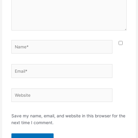
Name*
Email*
Website
Save my name, email, and website in this browser for the
next time I comment.