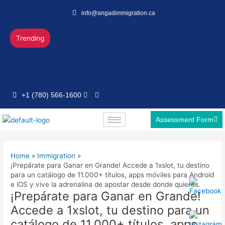
Skip
Post
info@angadimmigration.ca
to
navigation
content
Trending
+1 (780) 566-1600
Assessment Form
Home
Immigration
¡Prepárate para Ganar en Grande! Accede a 1xslot, tu destino
para un catálogo de 11.000+ títulos, apps móviles para Android
e iOS y vive la adrenalina de apostar desde donde quieras.
¡Prepárate para Ganar en Grande!
Accede a 1xslot, tu destino para un
catálogo de 11.000+ títulos, apps