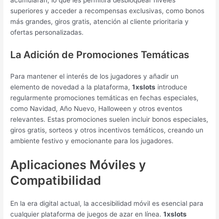
superiores y acceder a recompensas exclusivas, como bonos
más grandes, giros gratis, atención al cliente prioritaria y
ofertas personalizadas.
La Adición de Promociones Temáticas
Para mantener el interés de los jugadores y añadir un
elemento de novedad a la plataforma,
1xslots
introduce
regularmente promociones temáticas en fechas especiales,
como Navidad, Año Nuevo, Halloween y otros eventos
relevantes. Estas promociones suelen incluir bonos especiales,
giros gratis, sorteos y otros incentivos temáticos, creando un
ambiente festivo y emocionante para los jugadores.
Aplicaciones Móviles y
Compatibilidad
En la era digital actual, la accesibilidad móvil es esencial para
cualquier plataforma de juegos de azar en línea.
1xslots