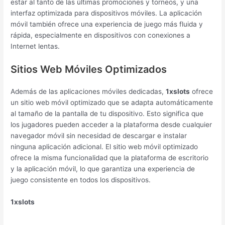
estar al tanto de las últimas promociones y torneos, y una
interfaz optimizada para dispositivos móviles. La aplicación
móvil también ofrece una experiencia de juego más fluida y
rápida, especialmente en dispositivos con conexiones a
Internet lentas.
Sitios Web Móviles Optimizados
Además de las aplicaciones móviles dedicadas,
1xslots
ofrece
un sitio web móvil optimizado que se adapta automáticamente
al tamaño de la pantalla de tu dispositivo. Esto significa que
los jugadores pueden acceder a la plataforma desde cualquier
navegador móvil sin necesidad de descargar e instalar
ninguna aplicación adicional. El sitio web móvil optimizado
ofrece la misma funcionalidad que la plataforma de escritorio
y la aplicación móvil, lo que garantiza una experiencia de
juego consistente en todos los dispositivos.
1xslots