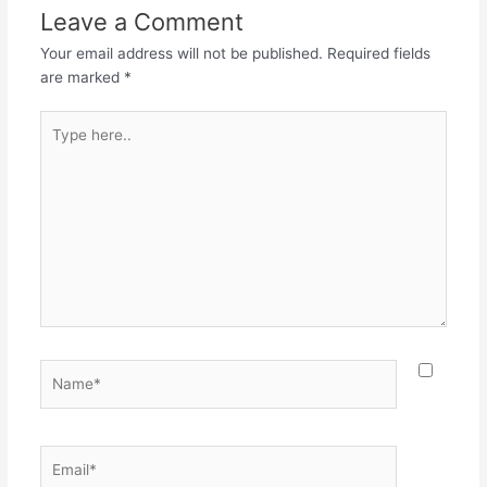
Leave a Comment
Your email address will not be published.
Required fields
are marked
*
Type
here..
Name*
Email*