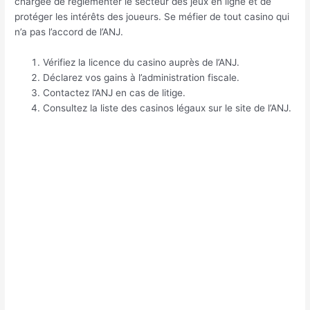
chargée de réglementer le secteur des jeux en ligne et de
protéger les intérêts des joueurs. Se méfier de tout casino qui
n’a pas l’accord de l’ANJ.
Vérifiez la licence du casino auprès de l’ANJ.
Déclarez vos gains à l’administration fiscale.
Contactez l’ANJ en cas de litige.
Consultez la liste des casinos légaux sur le site de l’ANJ.