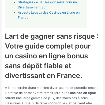
Stratégies de Jeu Responsable pour un
Divertissement Sûr
Aspects Légaux des Casinos en Ligne en
France
Lart de gagner sans risque :
Votre guide complet pour
un casino en ligne bonus
sans dépôt fiable et
divertissant en France.
À la recherche d’une manière divertissante et potentiellement
lucrative de passer votre temps libre ? Les
casinos en ligne
offrent une large gamme de jeux, des machines à sous
classiques aux jeux de table sophistiqués, et peuvent être