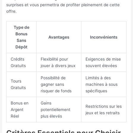
surprises et vous permettra de profiter pleinement de cette
offre.
Type de
Bonus
Avantages
Inconvénients
Sans
Dépôt
Crédits
Flexibilité pour
Exigences de mise
Gratuits
jouer à divers jeux
souvent élevées
Possibilité de
Limités à des
Tours
gagner sans
machines à sous
Gratuits
risquer de fonds
spécifiques
Bonus en
Gains
Restrictions sur les
Argent
potentiellement
jeux et les retraits
Réel
plus élevés