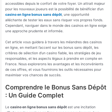
accessibles depuis le confort de votre foyer. Un attrait majeur
pour les nouveaux joueurs est la possibilité de bénéficier d’un
casino en ligne bonus sans dépôt
, une opportunité
alléchante de tester les eaux sans risquer vos propres fonds.
Cependant, naviguer dans le monde des casinos en ligne exige
une approche prudente et informée.
Cet article vous guidera à travers les méandres des casinos
en ligne, en mettant l’accent sur les bonus sans dépôt, les
critères de sélection d’un casino fiable, les stratégies de jeu
responsables, et les aspects légaux à prendre en compte en
France. Nous explorerons les avantages et les inconvénients
de ces offres, et vous fournirons les outils nécessaires pour
maximiser vos chances de succès.
Comprendre le Bonus Sans Dépôt
: Un Guide Complet
Le
casino en ligne bonus sans dépôt
est une incitation