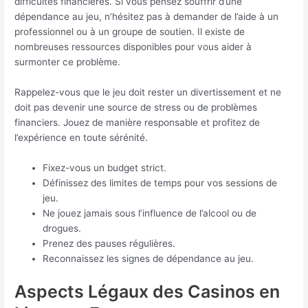
difficultés financières. Si vous pensez souffrir d’une
dépendance au jeu, n’hésitez pas à demander de l’aide à un
professionnel ou à un groupe de soutien. Il existe de
nombreuses ressources disponibles pour vous aider à
surmonter ce problème.
Rappelez-vous que le jeu doit rester un divertissement et ne
doit pas devenir une source de stress ou de problèmes
financiers. Jouez de manière responsable et profitez de
l’expérience en toute sérénité.
Fixez-vous un budget strict.
Définissez des limites de temps pour vos sessions de
jeu.
Ne jouez jamais sous l’influence de l’alcool ou de
drogues.
Prenez des pauses régulières.
Reconnaissez les signes de dépendance au jeu.
Aspects Légaux des Casinos en