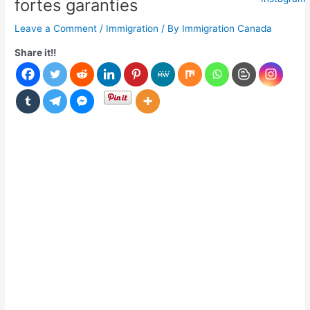
fortes garanties
Leave a Comment
/
Immigration
/ By
Immigration Canada
Share it!!