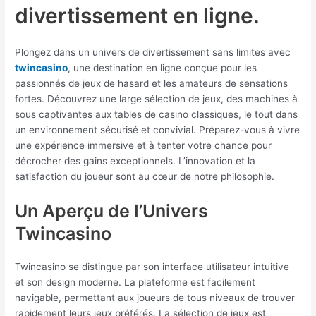
divertissement en ligne.
Plongez dans un univers de divertissement sans limites avec
twincasino
, une destination en ligne conçue pour les
passionnés de jeux de hasard et les amateurs de sensations
fortes. Découvrez une large sélection de jeux, des machines à
sous captivantes aux tables de casino classiques, le tout dans
un environnement sécurisé et convivial. Préparez-vous à vivre
une expérience immersive et à tenter votre chance pour
décrocher des gains exceptionnels. L’innovation et la
satisfaction du joueur sont au cœur de notre philosophie.
Un Aperçu de l’Univers
Twincasino
Twincasino se distingue par son interface utilisateur intuitive
et son design moderne. La plateforme est facilement
navigable, permettant aux joueurs de tous niveaux de trouver
rapidement leurs jeux préférés. La sélection de jeux est