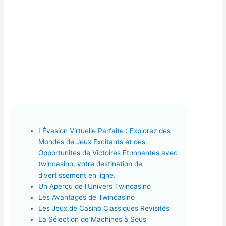
LÉvasion Virtuelle Parfaite : Explorez des
Mondes de Jeux Excitants et des
Opportunités de Victoires Étonnantes avec
twincasino, votre destination de
divertissement en ligne.
Un Aperçu de l’Univers Twincasino
Les Avantages de Twincasino
Les Jeux de Casino Classiques Revisités
La Sélection de Machines à Sous