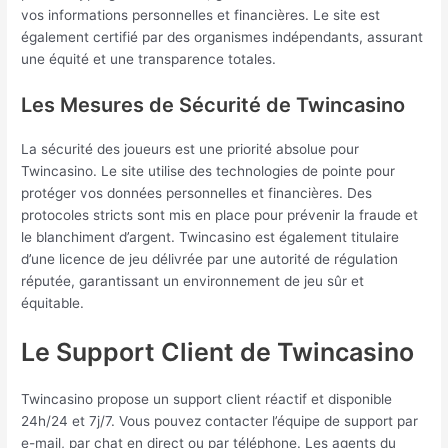
vos informations personnelles et financières. Le site est
également certifié par des organismes indépendants, assurant
une équité et une transparence totales.
Les Mesures de Sécurité de Twincasino
La sécurité des joueurs est une priorité absolue pour
Twincasino. Le site utilise des technologies de pointe pour
protéger vos données personnelles et financières. Des
protocoles stricts sont mis en place pour prévenir la fraude et
le blanchiment d’argent. Twincasino est également titulaire
d’une licence de jeu délivrée par une autorité de régulation
réputée, garantissant un environnement de jeu sûr et
équitable.
Le Support Client de Twincasino
Twincasino propose un support client réactif et disponible
24h/24 et 7j/7. Vous pouvez contacter l’équipe de support par
e-mail, par chat en direct ou par téléphone. Les agents du