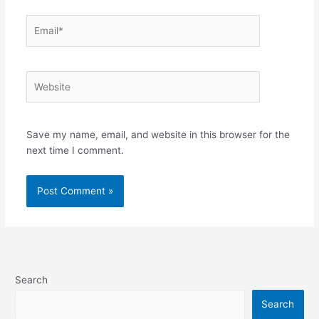
Email*
Website
Save my name, email, and website in this browser for the
next time I comment.
Search
Search