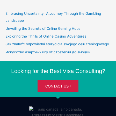
Embracing Uncertainty_ A Journey Through the Gambling
Landscape
Unveiling the Secrets of Online Gaming Hubs
Exploring the Thrills of Online Casino Adventures
Jak znaleźć odpowiedni steryd dla swojego celu treningowego
Искусство азартных игр от стратегии до эмоций
Looking for the Best Visa Consulting?
CONTACT US