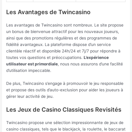
Les Avantages de Twincasino
Les avantages de Twincasino sont nombreux. Le site propose
un bonus de bienvenue attractif pour les nouveaux joueurs,
ainsi que des promotions régulières et des programmes de
fidélité avantageux. La plateforme dispose d’un service
clientèle réactif et disponible 24h/24 et 7j/7 pour répondre à
toutes vos questions et préoccupations.
L’expérience
utilisateur est primordiale
, nous nous assurons d’une facilité
d’utilisation impeccable.
De plus, Twincasino s’engage à promouvoir le jeu responsable
et propose des outils d’auto-exclusion pour aider les joueurs à
gérer leur activité de jeu.
Les Jeux de Casino Classiques Revisités
Twincasino propose une sélection impressionnante de jeux de
casino classiques, tels que le blackjack, la roulette, le baccarat