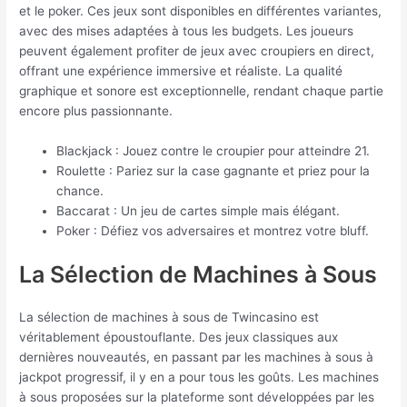
et le poker. Ces jeux sont disponibles en différentes variantes,
avec des mises adaptées à tous les budgets. Les joueurs
peuvent également profiter de jeux avec croupiers en direct,
offrant une expérience immersive et réaliste. La qualité
graphique et sonore est exceptionnelle, rendant chaque partie
encore plus passionnante.
Blackjack : Jouez contre le croupier pour atteindre 21.
Roulette : Pariez sur la case gagnante et priez pour la
chance.
Baccarat : Un jeu de cartes simple mais élégant.
Poker : Défiez vos adversaires et montrez votre bluff.
La Sélection de Machines à Sous
La sélection de machines à sous de Twincasino est
véritablement époustouflante. Des jeux classiques aux
dernières nouveautés, en passant par les machines à sous à
jackpot progressif, il y en a pour tous les goûts. Les machines
à sous proposées sur la plateforme sont développées par les