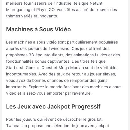
meilleurs fournisseurs de l’industrie, tels que NetEnt,
Microgaming et Play’n GO. Vous êtes assuré de trouver des
thèmes variés et innovants.
Machines à Sous Vidéo
Les machines à sous vidéo sont particulièrement populaires
auprès des joueurs de Twincasino. Ces jeux offrent des
graphismes 3D époustouflants, des animations fluides et des
fonctionnalités bonus captivantes. Des titres tels que
Starburst, Gonzo’s Quest et Mega Moolah sont de véritables
incontournables. Avec des taux de retour au joueur élevés,
vous avez de bonnes chances de remporter des gains
importants. Explorez le monde fascinant des machines à sous
vidéo et laissez-vous emporter par l’aventure.
Les Jeux avec Jackpot Progressif
Pour les joueurs qui rêvent de décrocher le gros lot,
Twincasino propose une sélection de jeux avec jackpot