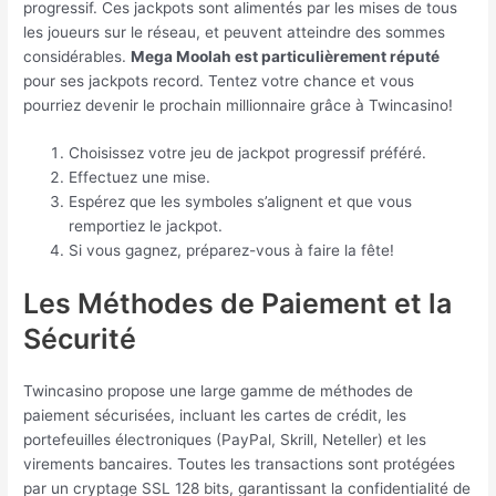
progressif. Ces jackpots sont alimentés par les mises de tous
les joueurs sur le réseau, et peuvent atteindre des sommes
considérables.
Mega Moolah est particulièrement réputé
pour ses jackpots record. Tentez votre chance et vous
pourriez devenir le prochain millionnaire grâce à Twincasino!
Choisissez votre jeu de jackpot progressif préféré.
Effectuez une mise.
Espérez que les symboles s’alignent et que vous
remportiez le jackpot.
Si vous gagnez, préparez-vous à faire la fête!
Les Méthodes de Paiement et la
Sécurité
Twincasino propose une large gamme de méthodes de
paiement sécurisées, incluant les cartes de crédit, les
portefeuilles électroniques (PayPal, Skrill, Neteller) et les
virements bancaires. Toutes les transactions sont protégées
par un cryptage SSL 128 bits, garantissant la confidentialité de