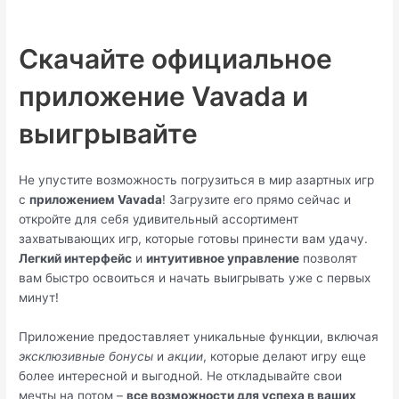
Скачайте официальное
приложение Vavada и
выигрывайте
Не упустите возможность погрузиться в мир азартных игр
с
приложением Vavada
! Загрузите его прямо сейчас и
откройте для себя удивительный ассортимент
захватывающих игр, которые готовы принести вам удачу.
Легкий интерфейс
и
интуитивное управление
позволят
вам быстро освоиться и начать выигрывать уже с первых
минут!
Приложение предоставляет уникальные функции, включая
эксклюзивные бонусы
и
акции
, которые делают игру еще
более интересной и выгодной. Не откладывайте свои
мечты на потом –
все возможности для успеха в ваших