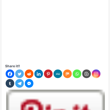
Share it!!