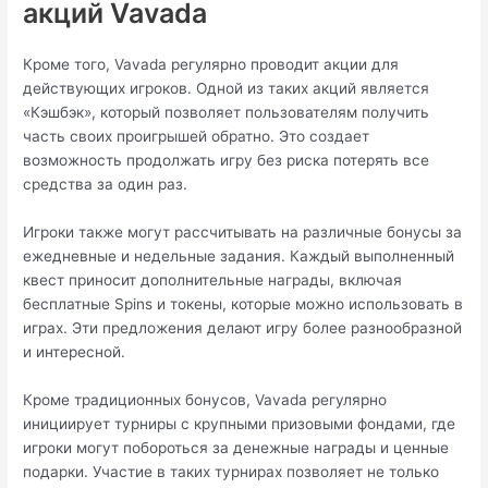
акций Vavada
Кроме того, Vavada регулярно проводит акции для
действующих игроков. Одной из таких акций является
«Кэшбэк», который позволяет пользователям получить
часть своих проигрышей обратно. Это создает
возможность продолжать игру без риска потерять все
средства за один раз.
Игроки также могут рассчитывать на различные бонусы за
ежедневные и недельные задания. Каждый выполненный
квест приносит дополнительные награды, включая
бесплатные Spins и токены, которые можно использовать в
играх. Эти предложения делают игру более разнообразной
и интересной.
Кроме традиционных бонусов, Vavada регулярно
инициирует турниры с крупными призовыми фондами, где
игроки могут побороться за денежные награды и ценные
подарки. Участие в таких турнирах позволяет не только