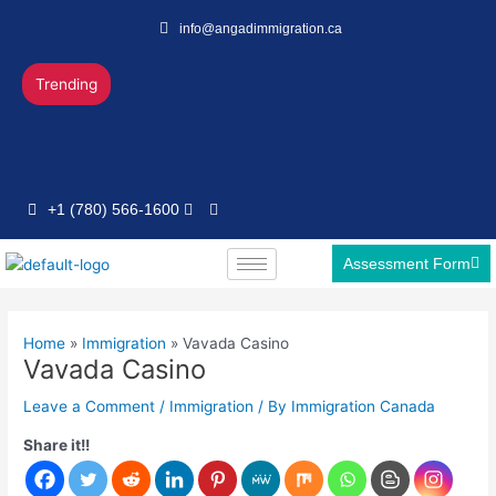
Skip
Post
info@angadimmigration.ca
to
navigation
content
Trending
+1 (780) 566-1600
Assessment Form
Home
Immigration
Vavada Casino
Vavada Casino
Leave a Comment
/
Immigration
/ By
Immigration Canada
Share it!!