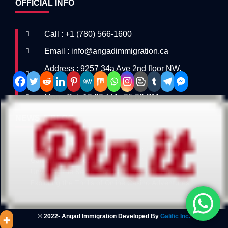
OFFICIAL INFO
Call : +1 (780) 566-1600
Email : info@angadimmigration.ca
Address : 9257 34a Ave 2nd floor NW,
Edmonton, AB T6E 5T6, Canada
Mon - Sat: 10:00 AM - 05.00 PM
NEWS & BLOG
Embracing Uncertainty_ A Journey Through the
Gambling Landscape
Unveiling the Secrets of Online Gaming Hubs
Exploring the Thrills of Online Casino Adventures
© 2022- Angad Immigration Developed By
Galific Inc.