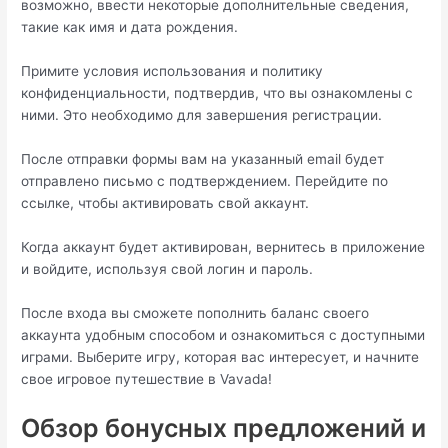
возможно, ввести некоторые дополнительные сведения,
такие как имя и дата рождения.
Примите условия использования и политику
конфиденциальности, подтвердив, что вы ознакомлены с
ними. Это необходимо для завершения регистрации.
После отправки формы вам на указанный email будет
отправлено письмо с подтверждением. Перейдите по
ссылке, чтобы активировать свой аккаунт.
Когда аккаунт будет активирован, вернитесь в приложение
и войдите, используя свой логин и пароль.
После входа вы сможете пополнить баланс своего
аккаунта удобным способом и ознакомиться с доступными
играми. Выберите игру, которая вас интересует, и начните
свое игровое путешествие в Vavada!
Обзор бонусных предложений и